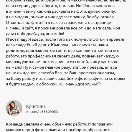
но из серии дорого, богато, стильно. Но☝🏽зная какая она
в жизни и вижу как она раскрыта на фото, думаю рискну,
я не модель, значит и мне сделает пушку, бомбу, огонёк.
Отметка под фото✅и я на его страничке, а на странице
и личный сайт, я просканировала все от и до, написала, моя
дата свободна🥳ура, он «мой»!
И вот пишу Я здесь, после того как получила фотки и провели
весь свадебный день с Юмиром…мы с мужем, наши
родители, приглашенные гости, все как один отметили его
работу, это профессионал своего дела, подмечает каждую
мелочь, учитывает пожелания всех гостей, а их у нас было
не мало! Ну и самое главное результат, он превзошел все
наши ожидания, спасибо Вам, за Ваш профессионализм,
за Вашу работу и за наши свадебные фотографии, на которых
я будто модель с обложки, мы очень довольны🤍
Кристина
vk.com/id58609053
Команда сделала очень объемную работу. И поправили
макияж перед фото, помогали с выбором образа, позы,