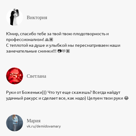
Виктория
Юмир, спасибо тебе за твой твою плодотворность и
профессионализм! 🙏🏽
С теплотой на душе и улыбкой мы пересматриваем наши
замечательные снимки!!! 📷🫶🏽
Светлана
Руки от Боженьки))) Что тут еще скажешь? Всегда найдут
удачный ракурс и сделает все, как надо) Целуем твои руки 😂
Мария
vk.ru/demidovamary