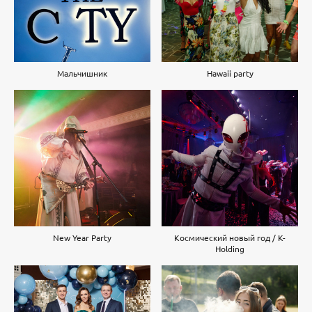
Мальчишник
Hawaii party
New Year Party
Космический новый год / K-
Holding